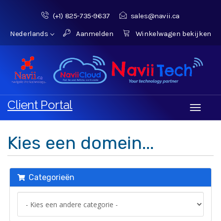
(+1) 825-735‑9637‬
sales@navii.ca
Nederlands
Aanmelden
Winkelwagen bekijken
Client Portal
Toggle
navigati
Kies een domein...
Categorieën