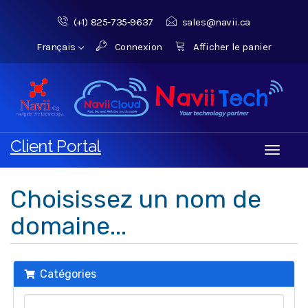
(+1) 825-735‑9637‬
sales@navii.ca
Français
Connexion
Afficher le panier
Client Portal
Toggle
navigati
Choisissez un nom de
domaine...
Catégories