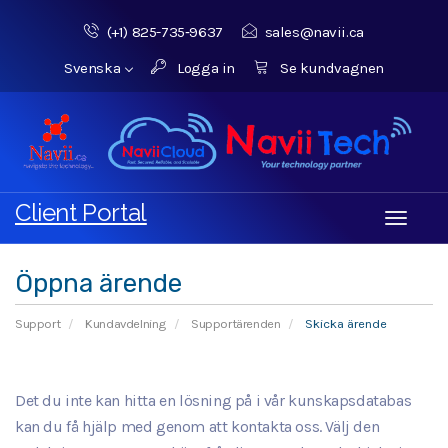
(+1) 825-735‑9637‬
sales@navii.ca
Svenska
Logga in
Se kundvagnen
Client Portal
Toggle
navigati
Öppna ärende
Support
Kundavdelning
Supportärenden
Skicka ärende
Det du inte kan hitta en lösning på i vår kunskapsdatabas
kan du få hjälp med genom att kontakta oss. Välj den