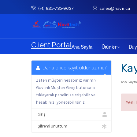
(+1) 825-735‑9637‬
sales@navii.ca
Client Portal
Ana Sayfa
Ürünler
Duy
Kay
Daha önce kayıt oldunuz mu?
Zaten müşteri hesabınız var mı?
Ana Sayfa
Güvenli Müşteri Girişi butonuna
tıklayarak panelinize erişebilir ve
Yeni
hesabınızı yönetebilirsiniz.
Giriş
Şifremi Unuttum