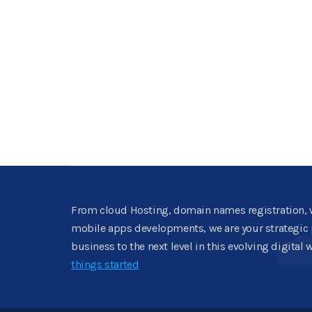
From cloud Hosting, domain names registration, 
mobile apps developments, we are your strategic p
business to the next level in this evolving digital 
things started