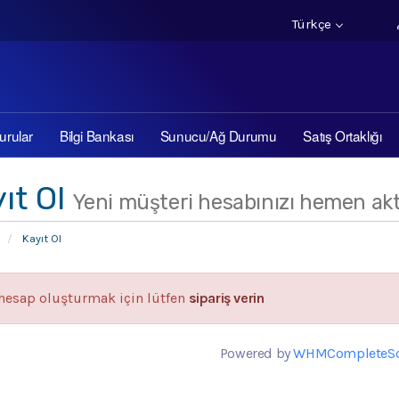
Türkçe
urular
Bilgi Bankası
Sunucu/Ağ Durumu
Satış Ortaklığı
ıt Ol
Yeni müşteri hesabınızı hemen aktif
Kayıt Ol
 hesap oluşturmak için lütfen
sipariş verin
Powered by
WHMCompleteSo