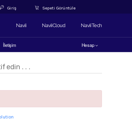
Giriş
Sepeti Görüntüle
Navii
NaviiCloud
NaviiTech
İletişim
Hesap
 edin . . .
lution