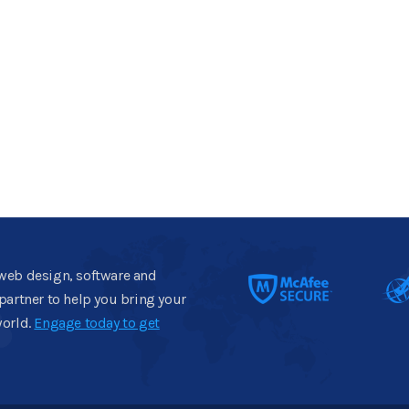
web design, software and
artner to help you bring your
world.
Engage today to get